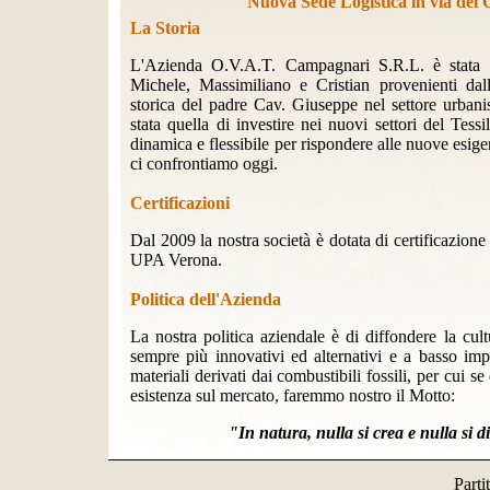
Nuova Sede Logistica in via del
La Storia
L'Azienda O.V.A.T. Campagnari S.R.L. è stata fo
Michele, Massimiliano e Cristian provenienti dall
storica del padre Cav. Giuseppe nel settore urbanis
stata quella di investire nei nuovi settori del Tes
dinamica e flessibile per rispondere alle nuove esige
ci confrontiamo oggi.
Certificazioni
Dal 2009 la nostra società è dotata di certificazione
UPA Verona.
Politica dell'Azienda
La nostra politica aziendale è di diffondere la cul
sempre più innovativi ed alternativi e a basso im
materiali derivati dai combustibili fossili, per cui 
esistenza sul mercato, faremmo nostro il Motto:
"In natura, nulla si crea e nulla si d
Part